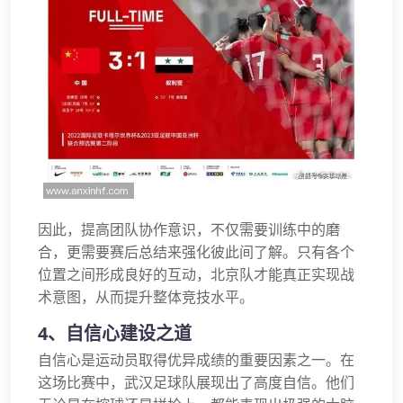
因此，提高团队协作意识，不仅需要训练中的磨
合，更需要赛后总结来强化彼此间了解。只有各个
位置之间形成良好的互动，北京队才能真正实现战
术意图，从而提升整体竞技水平。
4、自信心建设之道
自信心是运动员取得优异成绩的重要因素之一。在
这场比赛中，武汉足球队展现出了高度自信。他们