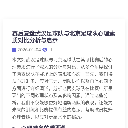
赛后复盘武汉足球队与北京足球队心理素
质对比分析与启示
2026-01-04
1
本文对武汉足球队与北京足球队在某场比赛后的心
理素质进行了深入的分析与对比，从多个角度探讨
了两支球队在赛场上的表现和心态。首先，我们将
从心理准备、应对压力、团队协作以及自信心四个
方面进行详细阐述，分析这两支球队在比赛中所呈
现出的不同心理状态及其影响因素。通过这些分
析，我们不仅能够更好地理解两队的表现，还能为
未来的训练和比赛提供有益的启示，帮助球员提升
心理素质，以应对更高水平的挑战。