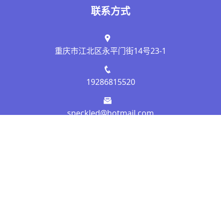
联系方式
重庆市江北区永平门街14号23-1
19286815520
speckled@hotmail.com
上班时间: 上午9:00 - 下午18:00
Copyright © 2026 - 版权所有
beats365(中国区)-唯一官方网站