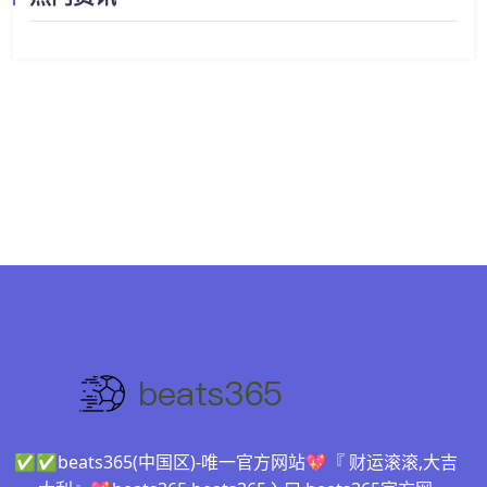
✅✅beats365(中国区)-唯一官方网站💖『 财运滚滚,大吉